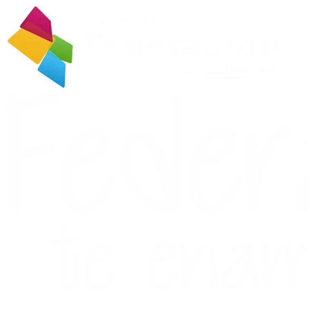
Ir
al
contenido