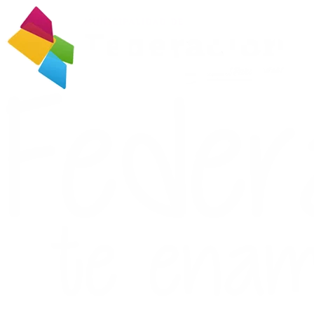
Ir
al
contenido