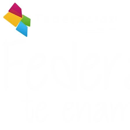
Ir
al
contenido