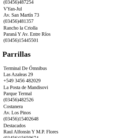
(03456)487254
VYan-Jul
Av. San Martín 73
(03456)481357
Rancho la Criolla
Paraná Y Av. Entre Ríos
(03456)15445501
Parrillas
Terminal De Ómnibus
Las Azaleas 29
+549 3456 482029
La Posta de Mandisovi
Parque Termal
(03456)482526
Costanera
Av. Los Pinos
(03456)15402648
Destacados
Raul Alfonsin Y M.P. Flores
(03456)15659674