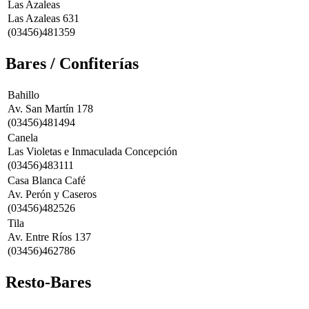
Las Azaleas
Las Azaleas 631
(03456)481359
Bares / Confiterías
Bahillo
Av. San Martín 178
(03456)481494
Canela
Las Violetas e Inmaculada Concepción
(03456)483111
Casa Blanca Café
Av. Perón y Caseros
(03456)482526
Tila
Av. Entre Ríos 137
(03456)462786
Resto-Bares