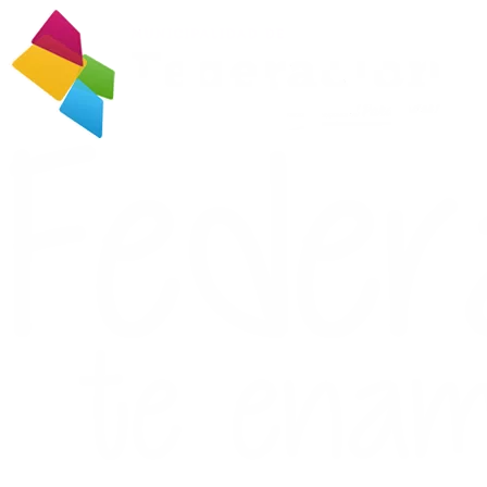
Ir
al
contenido