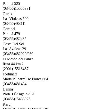
Paraná 525
(03456)15555331
Citrus
Las Violetas 500
(03456)483111
Coronel
Paraná 479
(03456)482485
Costa Del Sol
Las Azaleas 29
(03456)482029/030
El Mesón del Panza
Ruta 44 km 2
(2901)15516467
Fortunata
Maria P. Ibarra De Flores 664
(03456)481484
Hanna
Prob. D´Angelo 454
(03456)15433025
Karu