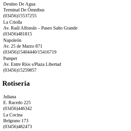
Destino De Agua
Terminal De Ómnibus
(03456)15537255
La Criolla
Av. Raúl Alfonsín – Paseo Salto Grande
(03456)481815
Napoleón
Av. 25 de Marzo 871
(03456)15404440/15416719
Pamper
Av. Entre Ríos s/Plaza Libertad
(03456)15259857
Rotiseria
Juliana
E. Racedo 225
(03456)446342
La Cocina
Belgrano 173
(03456)482473