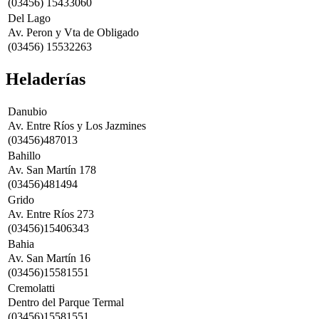
(03456) 15433060
Del Lago
Av. Peron y Vta de Obligado
(03456) 15532263
Heladerías
Danubio
Av. Entre Ríos y Los Jazmines
(03456)487013
Bahillo
Av. San Martín 178
(03456)481494
Grido
Av. Entre Ríos 273
(03456)15406343
Bahia
Av. San Martín 16
(03456)15581551
Cremolatti
Dentro del Parque Termal
(03456)15581551