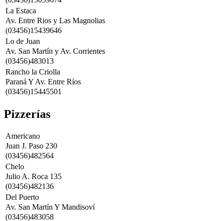
La Estaca
Av. Entre Rios y Las Magnolias
(03456)15439646
Lo de Juan
Av. San Martín y Av. Corrientes
(03456)483013
Rancho la Criolla
Paraná Y Av. Entre Ríos
(03456)15445501
Pizzerías
Americano
Juan J. Paso 230
(03456)482564
Chelo
Julio A. Roca 135
(03456)482136
Del Puerto
Av. San Martín Y Mandisoví
(03456)483058