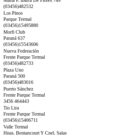
Maria P. Ibarra De Flores 749
(03456)482532
Los Pinos
Parque Termal
(03456)15495880
Morfi Club
Paraná 637
(03456)15543606
Nueva Federación
Frente Parque Termal
(03456)482733
Plaza Uno
Paraná 500
(03456)483016
Puerto Sánchez
Frente Parque Termal
3456 464443
Tio Lira
Frente Parque Termal
(03456)15406711
Valle Termal
Hnas. Bentancourt Y Cnel. Salas