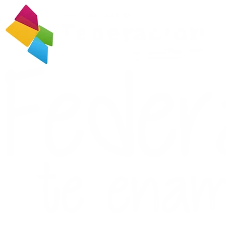
Ir
al
contenido