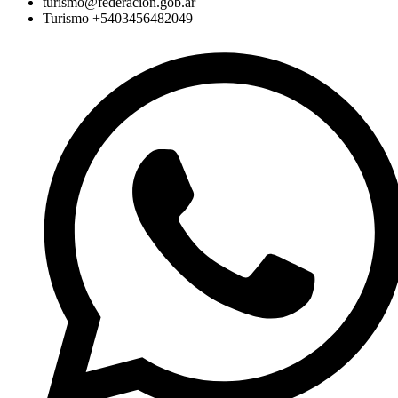
turismo@federacion.gob.ar
Turismo +5403456482049