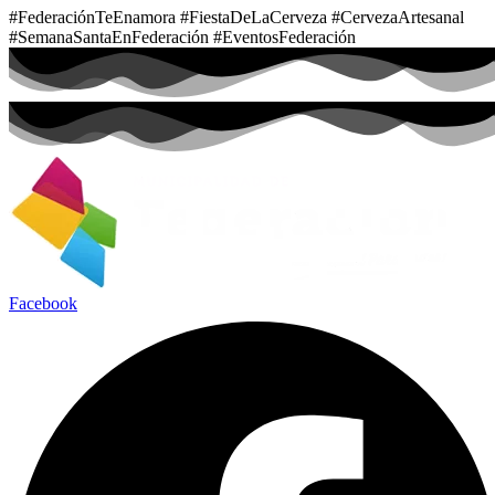
#FederaciónTeEnamora #FiestaDeLaCerveza #CervezaArtesanal
#SemanaSantaEnFederación #EventosFederación
Facebook