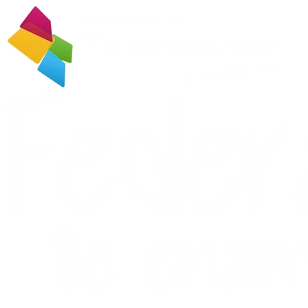
Ir
al
contenido