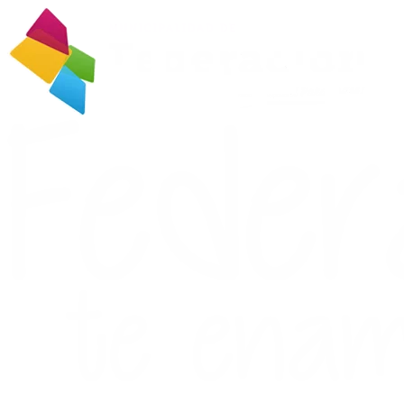
Ir
al
contenido